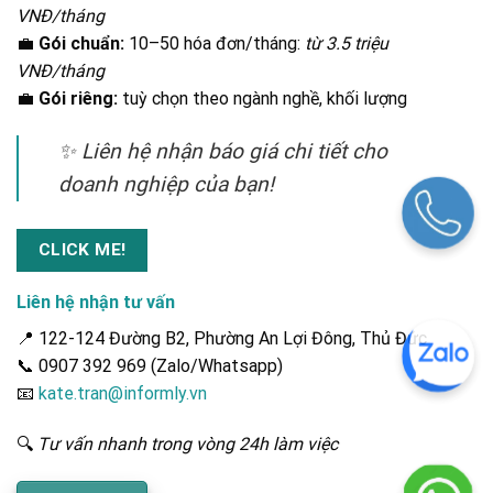
VNĐ/tháng
💼
Gói chuẩn:
10–50 hóa đơn/tháng:
từ 3.5 triệu
VNĐ/tháng
💼
Gói riêng:
tuỳ chọn theo ngành nghề, khối lượng
✨
Liên hệ nhận báo giá chi tiết cho
doanh nghiệp của bạn!
CLICK ME!
Liên hệ nhận tư vấn
📍 122-124 Đường B2, Phường An Lợi Đông, Thủ Đức
📞 0907 392 969 (Zalo/Whatsapp)
📧
kate.tran@informly.vn
🔍
Tư vấn nhanh trong vòng 24h làm việc