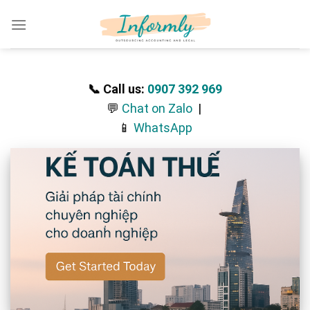
Skip
to
content
📞 Call us:
0907 392 969
💬
Chat on Zalo
|
📱
WhatsApp