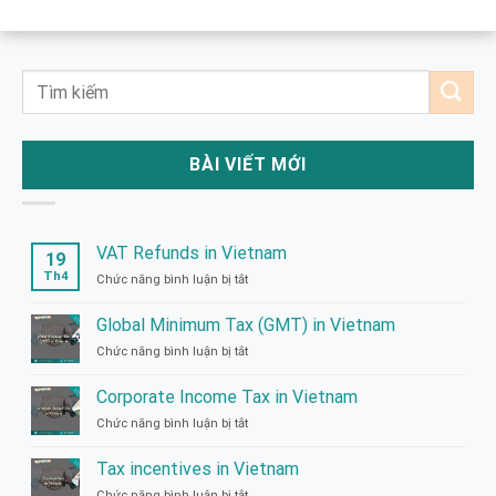
BÀI VIẾT MỚI
VAT Refunds in Vietnam
19
Th4
Chức năng bình luận bị tắt
ở
VAT
Refunds
Global Minimum Tax (GMT) in Vietnam
in
Chức năng bình luận bị tắt
ở
Vietnam
Global
Minimum
Corporate Income Tax in Vietnam
Tax
Chức năng bình luận bị tắt
ở
(GMT)
Corporate
in
Income
Vietnam
Tax incentives in Vietnam
Tax
Chức năng bình luận bị tắt
ở