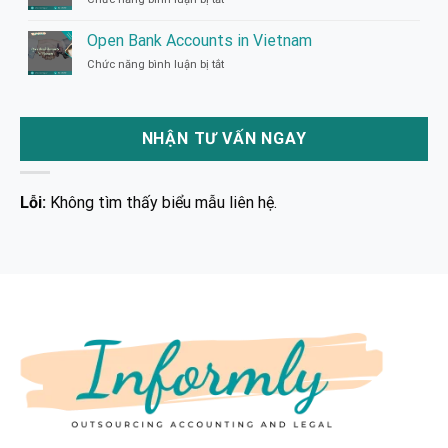
in
Tax
Vietnam
incentives
Open Bank Accounts in Vietnam
in
Chức năng bình luận bị tắt
ở
Vietnam
Open
Bank
Accounts
in
NHẬN TƯ VẤN NGAY
Vietnam
Lỗi:
Không tìm thấy biểu mẫu liên hệ.